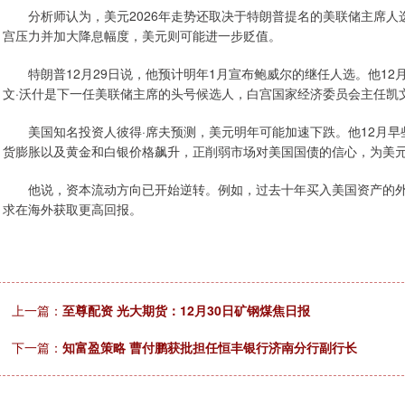
分析师认为，美元2026年走势还取决于特朗普提名的美联储主席人
宫压力并加大降息幅度，美元则可能进一步贬值。
特朗普12月29日说，他预计明年1月宣布鲍威尔的继任人选。他12
文·沃什是下一任美联储主席的头号候选人，白宫国家经济委员会主任凯
美国知名投资人彼得·席夫预测，美元明年可能加速下跌。他12月早
货膨胀以及黄金和白银价格飙升，正削弱市场对美国国债的信心，为美
他说，资本流动方向已开始逆转。例如，过去十年买入美国资产的外
求在海外获取更高回报。
上一篇：
至尊配资 光大期货：12月30日矿钢煤焦日报
下一篇：
知富盈策略 曹付鹏获批担任恒丰银行济南分行副行长