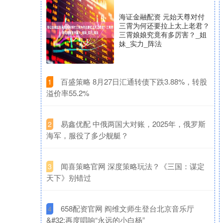
海证金融配资 元始天尊对付
三霄为何还要拉上太上老君？
三霄娘娘究竟有多厉害？_姐
妹_实力_阵法
​百盛策略 8月27日汇通转债下跌3.88%，转股
1
溢价率55.2%
​易鑫优配 中俄两国大对账，2025年，俄罗斯
2
海军，服役了多少舰艇？
​闻喜策略官网 深度策略玩法？《三国：谋定
3
天下》别错过
​658配资官网 阎维文师生登台北京音乐厅
4
&#32;再度唱响“永远的小白杨”