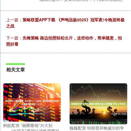
上一篇：
策略联盟APP下载 《声鸣远扬2025》冠军夜!今晚迎终极
之战
下一篇：
先锋策略 路边拍照轻松出片，这些动作，简单随意，拍
照好看
相关文章
蚂蚊配资 “融圈蓄能”兴大别
巍巍配资 特朗普和鲍威尔的争
——“十四五”黄冈以战略突围奋