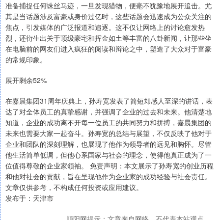
准备捕捉任何蛛丝马迹，一旦发现猎物，便毫不犹豫地展开追击。尤
其是当话题涉及富豪或身价过亿时，这些话题会迅速成为公众关注的
焦点，引发媒体的广泛报道和追逐。这不仅让网络上的讨论愈发热
烈，还衍生出关于顶级豪宅和挥金如土等丰富的八卦新闻，让那些坐
在电脑前的网友们进入疯狂的阅读和辩论之中，塑造了大众对于富豪
的常规印象。
展开剩余52%
在嘉晨集团31周年庆典上，孙寿宽发表了简短却感人至深的讲话，表
达了对全体员工的真挚感谢，并强调了企业的过去和未来。他清楚地
知道，企业的成功离不开每一位员工的共同努力和拼搏，嘉晨集团的
未来也需要大家一起奋斗。孙寿宽的总结与展望，不仅反映了他对于
企业和团队的深刻理解，也展现了他作为领导者的远见和胸怀。尽管
他生活简单低调，但他心系国家与社会的理念，使得他真正成为了一
位值得尊敬的企业家领袖。 免责声明：本文展示了孙寿宽的创业历程
和他对社会的贡献，旨在呈现他作为企业家的成功经验与社会责任。
文章仅供参考，不构成任何投资或应用建议。
发布于：天津市
顺阳网提示：文章来自网络，不代表本站观点。