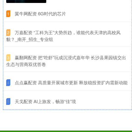
​翼牛网配资 6G时代的芯片
1
​万嘉配资 “工科为王”大势所趋，谁能代表天津的高校风
2
貌？_南开_招生_专业组
​赢翻网配资 把“吃虾”玩成沉浸式嘉年华 长沙县果园镇交出
3
生态与营商双优答卷
​点点赢配资 高质量开展城市更新 释放稳投资扩内需新动能
4
​天戈配资 AI上旅发，畅游“佳”境
5