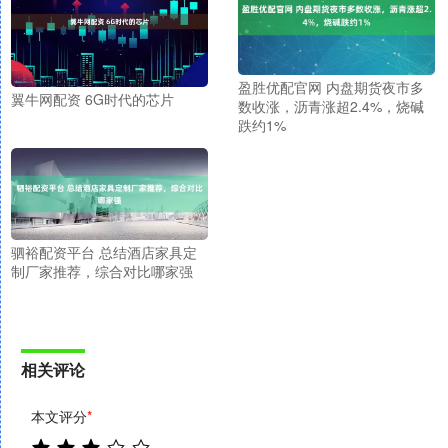
盈胜优配官网 内盘期货夜市多
翼牛网配资 6G时代的芯片
数收涨，沥青涨超2.4%，烧碱
跌约1%
驷裕配资平台 总结酒店家具定
制厂家推荐，综合对比哪家强
相关评论
本文评分
*