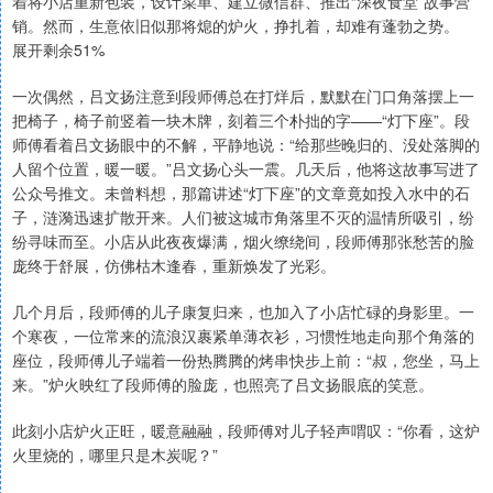
着将小店重新包装，设计菜单、建立微信群、推出“深夜食堂”故事营
销。然而，生意依旧似那将熄的炉火，挣扎着，却难有蓬勃之势。
展开剩余51%
一次偶然，吕文扬注意到段师傅总在打烊后，默默在门口角落摆上一
把椅子，椅子前竖着一块木牌，刻着三个朴拙的字——“灯下座”。段
师傅看着吕文扬眼中的不解，平静地说：“给那些晚归的、没处落脚的
人留个位置，暖一暖。”吕文扬心头一震。几天后，他将这故事写进了
公众号推文。未曾料想，那篇讲述“灯下座”的文章竟如投入水中的石
子，涟漪迅速扩散开来。人们被这城市角落里不灭的温情所吸引，纷
纷寻味而至。小店从此夜夜爆满，烟火缭绕间，段师傅那张愁苦的脸
庞终于舒展，仿佛枯木逢春，重新焕发了光彩。
几个月后，段师傅的儿子康复归来，也加入了小店忙碌的身影里。一
个寒夜，一位常来的流浪汉裹紧单薄衣衫，习惯性地走向那个角落的
座位，段师傅儿子端着一份热腾腾的烤串快步上前：“叔，您坐，马上
来。”炉火映红了段师傅的脸庞，也照亮了吕文扬眼底的笑意。
此刻小店炉火正旺，暖意融融，段师傅对儿子轻声喟叹：“你看，这炉
火里烧的，哪里只是木炭呢？”