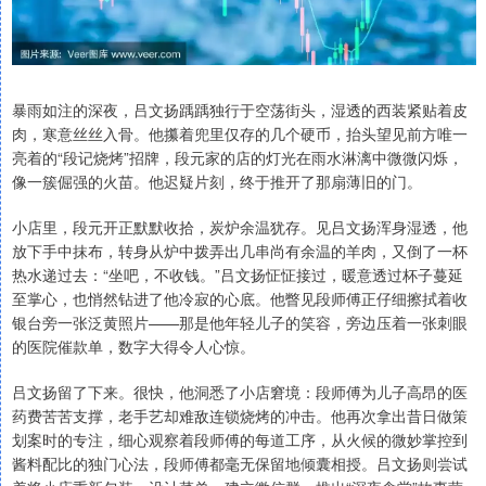
暴雨如注的深夜，吕文扬踽踽独行于空荡街头，湿透的西装紧贴着皮
肉，寒意丝丝入骨。他攥着兜里仅存的几个硬币，抬头望见前方唯一
亮着的“段记烧烤”招牌，段元家的店的灯光在雨水淋漓中微微闪烁，
像一簇倔强的火苗。他迟疑片刻，终于推开了那扇薄旧的门。
小店里，段元开正默默收拾，炭炉余温犹存。见吕文扬浑身湿透，他
放下手中抹布，转身从炉中拨弄出几串尚有余温的羊肉，又倒了一杯
热水递过去：“坐吧，不收钱。”吕文扬怔怔接过，暖意透过杯子蔓延
至掌心，也悄然钻进了他冷寂的心底。他瞥见段师傅正仔细擦拭着收
银台旁一张泛黄照片——那是他年轻儿子的笑容，旁边压着一张刺眼
的医院催款单，数字大得令人心惊。
吕文扬留了下来。很快，他洞悉了小店窘境：段师傅为儿子高昂的医
药费苦苦支撑，老手艺却难敌连锁烧烤的冲击。他再次拿出昔日做策
划案时的专注，细心观察着段师傅的每道工序，从火候的微妙掌控到
酱料配比的独门心法，段师傅都毫无保留地倾囊相授。吕文扬则尝试