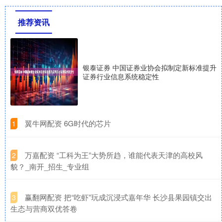
推荐资讯
银泰证券 中国证券业协会拟制定新标准提升
证券行业信息系统稳定性
​翼牛网配资 6G时代的芯片
1
​万嘉配资 “工科为王”大势所趋，谁能代表天津的高校风
2
貌？_南开_招生_专业组
​赢翻网配资 把“吃虾”玩成沉浸式嘉年华 长沙县果园镇交出
3
生态与营商双优答卷