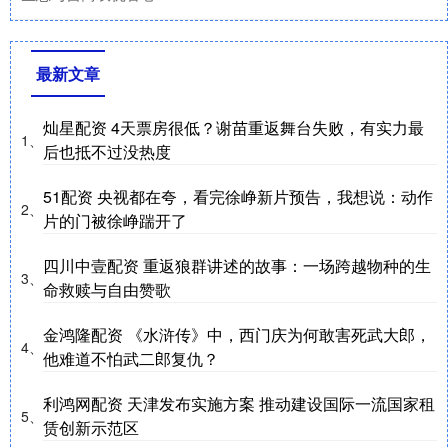
最新文章
灿星配资 4天票房很低？谢苗重返舞台失败，有实力最
1、
后也抵不过没热度
51配资 央视都在夸，看完徐峥新片预告，我想说：动作
2、
片的门被徐峥踹开了
四川中壹配资 重返狼群讲述的故事：一场跨越物种的生
3、
命救赎与自由赞歌
金鸿隆配资 《水浒传》中，西门庆为何敢害死武大郎，
4、
他难道不怕武二郎复仇？
利鸿网配资 天津发布实施方案 推动建设国际一流国家租
5、
赁创新示范区