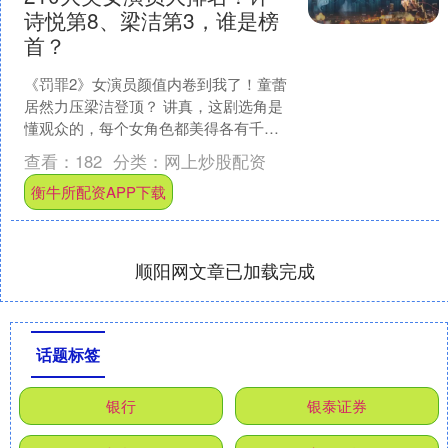
诗悦第8、梁洁第3，谁是榜
首？
《罚罪2》女演员颜值内卷到我了！童蕾
居然力压梁洁登顶？ 讲真，这剧选角是
懂观众的，每个女角色都美得各有千
秋。 段星羽演的徐丽是真让人心疼，戏
查看：
182
分类：
网上炒股配资
份不多但每次出场都扎....
衡牛所配资APP下载
顺阳网文章已加载完成
话题标签
银行
银泰证券