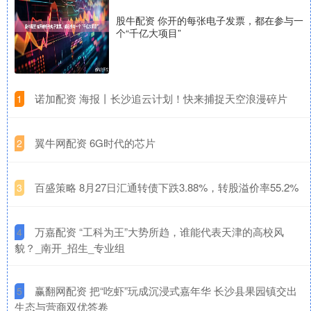
股牛配资 你开的每张电子发票，都在参与一
个“千亿大项目”
​诺加配资 海报丨长沙追云计划！快来捕捉天空浪漫碎片
1
​翼牛网配资 6G时代的芯片
2
​百盛策略 8月27日汇通转债下跌3.88%，转股溢价率55.2%
3
​万嘉配资 “工科为王”大势所趋，谁能代表天津的高校风
4
貌？_南开_招生_专业组
​赢翻网配资 把“吃虾”玩成沉浸式嘉年华 长沙县果园镇交出
5
生态与营商双优答卷