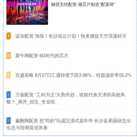
融贷无忧配资 做芯片制造“配菜师”
​诺加配资 海报丨长沙追云计划！快来捕捉天空浪漫碎片
1
​翼牛网配资 6G时代的芯片
2
​百盛策略 8月27日汇通转债下跌3.88%，转股溢价率55.2%
3
​万嘉配资 “工科为王”大势所趋，谁能代表天津的高校风
4
貌？_南开_招生_专业组
​赢翻网配资 把“吃虾”玩成沉浸式嘉年华 长沙县果园镇交出
5
生态与营商双优答卷