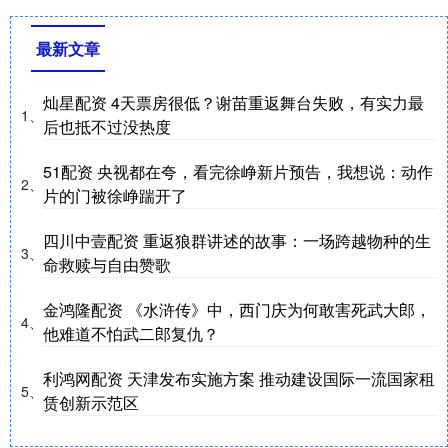
最新文章
灿星配资 4天票房很低？谢苗重返舞台失败，有实力最
1、
后也抵不过没热度
51配资 央视都在夸，看完徐峥新片预告，我想说：动作
2、
片的门被徐峥踹开了
四川中壹配资 重返狼群讲述的故事：一场跨越物种的生
3、
命救赎与自由赞歌
金鸿隆配资 《水浒传》中，西门庆为何敢害死武大郎，
4、
他难道不怕武二郎复仇？
利鸿网配资 天津发布实施方案 推动建设国际一流国家租
5、
赁创新示范区